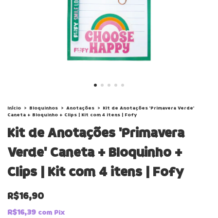
Início
>
Bloquinhos
>
Anotações
>
Kit de Anotações 'Primavera Verde'
Caneta + Bloquinho + Clips | Kit com 4 itens | Fofy
Kit de Anotações 'Primavera
Verde' Caneta + Bloquinho +
Clips | Kit com 4 itens | Fofy
R$16,90
R$16,39
com
Pix