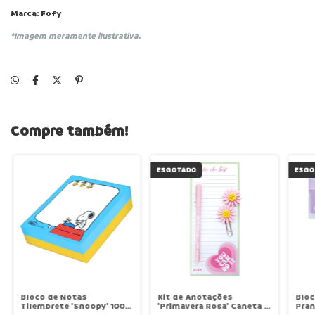
Marca: Fofy
*Imagem meramente ilustrativa.
Compre também!
ESGOTADO
ESGO
Bloco de Notas
Kit de Anotações
Bloc
Tilembrete 'Snoopy' 100
'Primavera Rosa' Caneta +
Pra