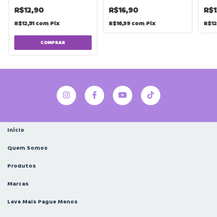
folhas 80x91mm | Tilibra
Bloquinho + Clips | Kit
Unid
com 4 itens | Fofy
R$12,90
R$16,90
R$1
R$12,51
com
Pix
R$16,39
com
Pix
R$12
Início
Quem Somos
Produtos
Marcas
Leve Mais Pague Menos