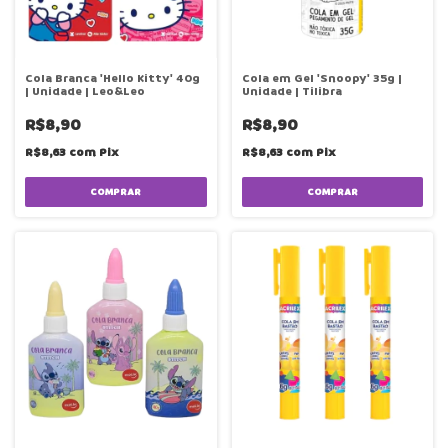
Cola Branca 'Hello Kitty' 40g
Cola em Gel 'Snoopy' 35g |
| Unidade | Leo&Leo
Unidade | Tilibra
R$8,90
R$8,90
R$8,63
com
Pix
R$8,63
com
Pix
COMPRAR