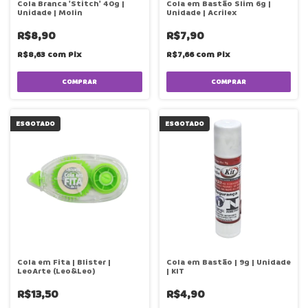
Cola Branca 'Stitch' 40g |
Cola em Bastão Slim 6g |
Unidade | Molin
Unidade | Acrilex
R$8,90
R$7,90
R$8,63
com
Pix
R$7,66
com
Pix
COMPRAR
ESGOTADO
ESGOTADO
Cola em Fita | Blister |
Cola em Bastão | 9g | Unidade
LeoArte (Leo&Leo)
| KIT
R$13,50
R$4,90