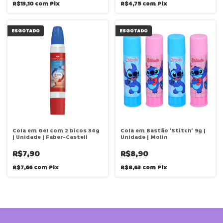
R$13,10
com
Pix
R$4,75
com
Pix
ESGOTADO
ESGOTADO
Cola em Gel com 2 bicos 34g
Cola em Bastão ‘Stitch’ 9g |
| Unidade | Faber-Castell
Unidade | Molin
R$7,90
R$8,90
R$7,66
com
Pix
R$8,63
com
Pix