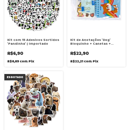
Kit com 15 Adesivos Sortidos
Kit de Anotações 'Dog'
'Pandinha' | Importado
Bloquinho + Canetas +
Adesivos + Binders | Kit com
7 itens | Fofy
R$6,90
R$22,90
R$6,69
com
Pix
R$22,21
com
Pix
ESGOTADO