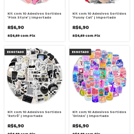
Kit com 10 Adesivos Sortidos
Kit com 10 Adesivos Sortidos
'Pink Style' | Importado
'Funny Cat' | Importado
R$6,90
R$6,90
R$6,69
com
Pix
R$6,69
com
Pix
ESGOTADO
ESGOTADO
Kit com 10 Adesivos Sortidos
Kit com 10 Adesivos Sortidos
'Retrô' | Importado
'Drinks' | Importado
R$6,90
R$6,90