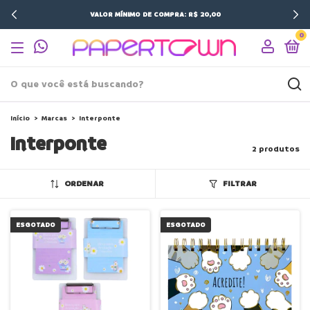
VALOR MÍNIMO DE COMPRA: R$ 20,00
0
Início
>
Marcas
>
Interponte
Interponte
2 produtos
ORDENAR
FILTRAR
ESGOTADO
ESGOTADO