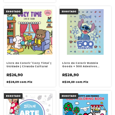
ESGOTADO
ESGOTADO
Livro de Colorir 'Cozy Time' |
Livro de Colorir Bobbie
Unidade | Ciranda Cultural
Goods + 500 Adesivos
'Stitch' | Unidade |
Culturama
R$26,90
R$28,90
R$26,09
com
Pix
R$28,03
com
Pix
ESGOTADO
ESGOTADO