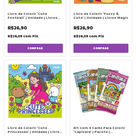
Livro de Colorir 'Cute
Livro de Colorir 'Fuzzy &
Football' | Unidade | Livros
Cute' | Unidade | Livros Magic
Magic
R$26,90
R$26,90
R$26,09
com
Pix
R$26,09
com
Pix
Livro de Colorir 'Cute
Kit com 6 Cards Para Colorir
Princesses' | Unidade | Livros
'Capivara' | Pacote |
Magic
Brindadeira de Criança