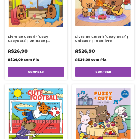
Livro de Colorir 'Cozy
Livro de Colorir 'Cozy Bear' |
Capybara' | Unidade |
Unidade | Todolivro
Todolivro
R$26,90
R$26,90
R$26,09
com
Pix
R$26,09
com
Pix