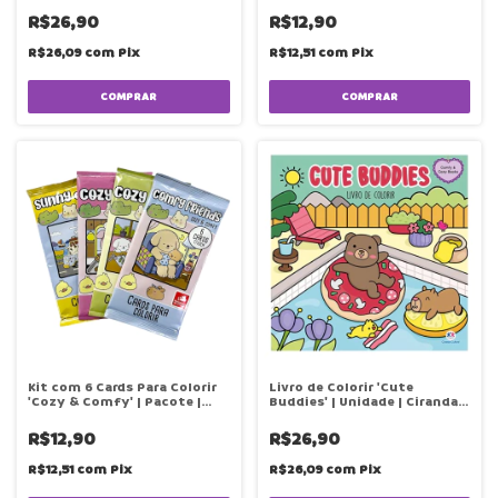
R$26,90
R$12,90
R$26,09
com
Pix
R$12,51
com
Pix
COMPRAR
Kit com 6 Cards Para Colorir
Livro de Colorir 'Cute
'Cozy & Comfy' | Pacote |
Buddies' | Unidade | Ciranda
Brindadeira de Criança
Cultural
R$12,90
R$26,90
R$12,51
com
Pix
R$26,09
com
Pix