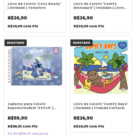
Livro de Colorir 'Cozy Bunny'
Livro de Colorir 'Comfy
| Unidade | Todolivro
Dinosaurs' | Unidade | Livros
Magic
R$26,90
R$26,90
R$26,09
com
Pix
R$26,09
com
Pix
ESGOTADO
ESGOTADO
Caderno para Colorir
Livro de Colorir 'Comfy Days'
Reposicionável 'Stitch' |
| Unidade | Ciranda Cultural
Unidade | DAC
R$59,90
R$26,90
R$58,10
com
Pix
R$26,09
com
Pix
3
x
de
R$19,97
sem juros