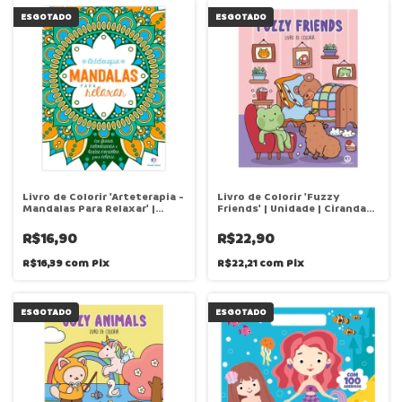
ESGOTADO
ESGOTADO
Livro de Colorir 'Arteterapia -
Livro de Colorir 'Fuzzy
Mandalas Para Relaxar' |
Friends' | Unidade | Ciranda
Unidade | Ciranda Cultural
Cultural
R$16,90
R$22,90
R$16,39
com
Pix
R$22,21
com
Pix
ESGOTADO
ESGOTADO