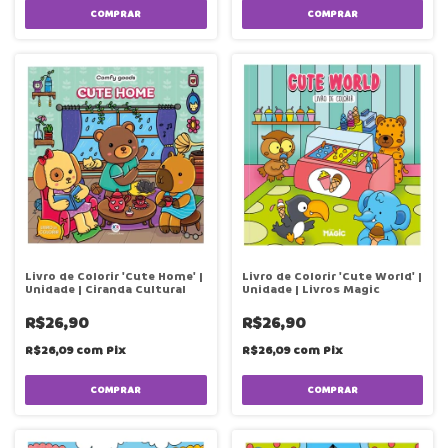
COMPRAR
Livro de Colorir 'Cute Home' |
Livro de Colorir 'Cute World' |
Unidade | Ciranda Cultural
Unidade | Livros Magic
R$26,90
R$26,90
R$26,09
com
Pix
R$26,09
com
Pix