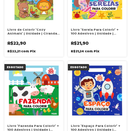
Livro de Colorir 'Cozy
Livro 'Sereia Para Colorir' +
Animals' | Unidade | Ciranda
100 Adesivos | Unidade |
Cultural
Magic Kids
R$22,90
R$21,90
R$22,21
com
Pix
R$21,24
com
Pix
ESGOTADO
ESGOTADO
Livro 'Fazenda Para Colorir' +
Livro 'Espaço Para Colorir' +
100 Adesivos | Unidade |
100 Adesivos | Unidade |